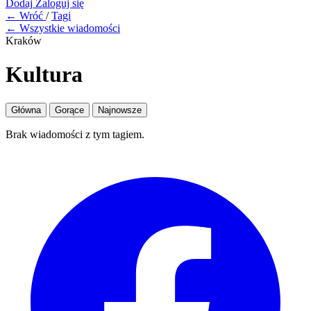
Dodaj
Zaloguj się
← Wróć
/
Tagi
← Wszystkie wiadomości
Kraków
Kultura
Główna
Gorące
Najnowsze
Brak wiadomości z tym tagiem.