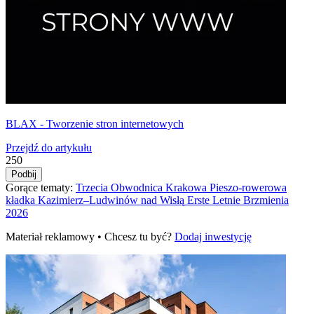
BLAX - Tworzenie stron internetowych
Przejdź do artykułu
250
Podbij
Gorące tematy:
Trzecia Obwodnica Krakowa
Pieszo‑rowerowa
kładka Kazimierz–Ludwinów nad Wisłą
Erste Letnie Brzmienia
2026
Materiał reklamowy • Chcesz tu być?
Dodaj inwestycję