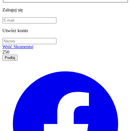
Zaloguj się
Utwórz konto
Wróć
Skomentuj
250
Podbij