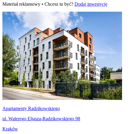
Materiał reklamowy • Chcesz tu być?
Dodaj inwestycję
Apartamenty Radzikowskiego
ul. Walerego Eljasza-Radzikowskiego 98
Kraków