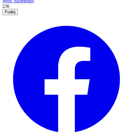
Wróć
Skomentuj
236
Podbij