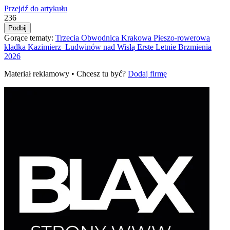
Przejdź do artykułu
236
Podbij
Gorące tematy:
Trzecia Obwodnica Krakowa
Pieszo‑rowerowa
kładka Kazimierz–Ludwinów nad Wisłą
Erste Letnie Brzmienia
2026
Materiał reklamowy • Chcesz tu być?
Dodaj firmę