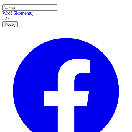
Wróć
Skomentuj
227
Podbij