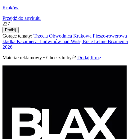
Kraków
Przejdź do artykułu
227
Podbij
Gorące tematy:
Trzecia Obwodnica Krakowa
Pieszo‑rowerowa
kładka Kazimierz–Ludwinów nad Wisłą
Erste Letnie Brzmienia
2026
Materiał reklamowy • Chcesz tu być?
Dodaj firmę