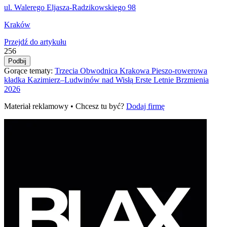
ul. Walerego Eljasza-Radzikowskiego 98
Kraków
Przejdź do artykułu
256
Podbij
Gorące tematy:
Trzecia Obwodnica Krakowa
Pieszo‑rowerowa
kładka Kazimierz–Ludwinów nad Wisłą
Erste Letnie Brzmienia
2026
Materiał reklamowy • Chcesz tu być?
Dodaj firmę