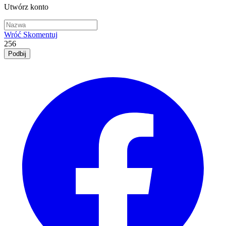
Utwórz konto
Wróć
Skomentuj
256
Podbij