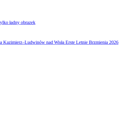
tylko ładny obrazek
ka Kazimierz–Ludwinów nad Wisłą
Erste Letnie Brzmienia 2026