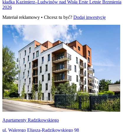
kładka Kazimierz–Ludwinów nad Wisłą
Erste Letnie Brzmienia
2026
Materiał reklamowy • Chcesz tu być?
Dodaj inwestycję
Apartamenty Radzikowskiego
ul. Walerego Eljasza-Radzikowskiego 98