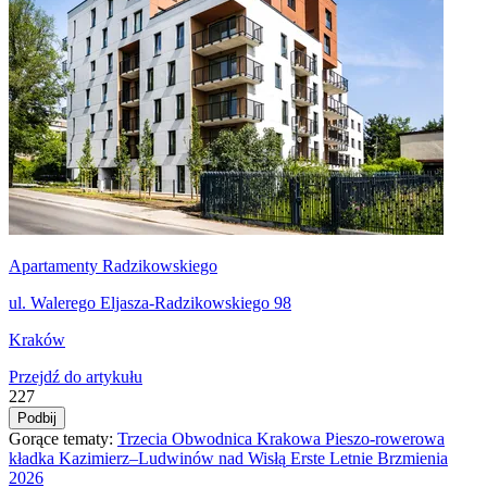
Apartamenty Radzikowskiego
ul. Walerego Eljasza-Radzikowskiego 98
Kraków
Przejdź do artykułu
227
Podbij
Gorące tematy:
Trzecia Obwodnica Krakowa
Pieszo‑rowerowa
kładka Kazimierz–Ludwinów nad Wisłą
Erste Letnie Brzmienia
2026