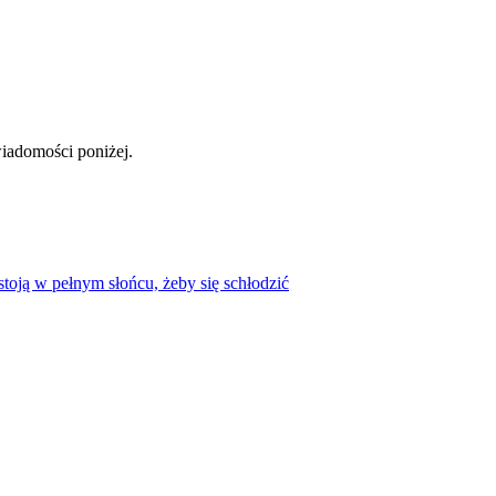
iadomości poniżej.
toją w pełnym słońcu, żeby się schłodzić