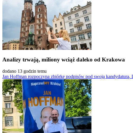
Analizy trwają, miliony wciąż daleko od Krakowa
dodano 13 godzin temu
Jan Hoffman rozpoczyna zbiórkę podpisów pod swoją kandydaturą. 