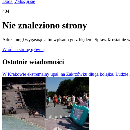
Dodaj
Zaloguj się
404
Nie znaleziono strony
Adres mógł wygasnąć albo wpisano go z błędem. Sprawdź ostatnie w
Wróć na stronę główną
Ostatnie wiadomości
W Krakowie ekstremalny upał, na Zakrzówku długa kolejka. Ludzie s