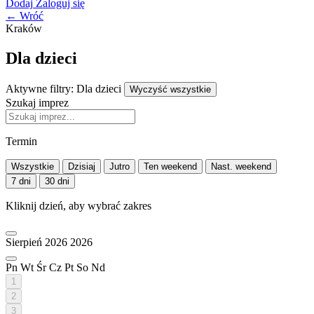
Dodaj
Zaloguj się
← Wróć
Kraków
Dla dzieci
Aktywne filtry:
Dla dzieci
Wyczyść wszystkie
Szukaj imprez
Termin
Wszystkie
Dzisiaj
Jutro
Ten weekend
Nast. weekend
7 dni
30 dni
Kliknij dzień, aby wybrać zakres
Sierpień 2026
2026
Pn
Wt
Śr
Cz
Pt
So
Nd
1
2
3